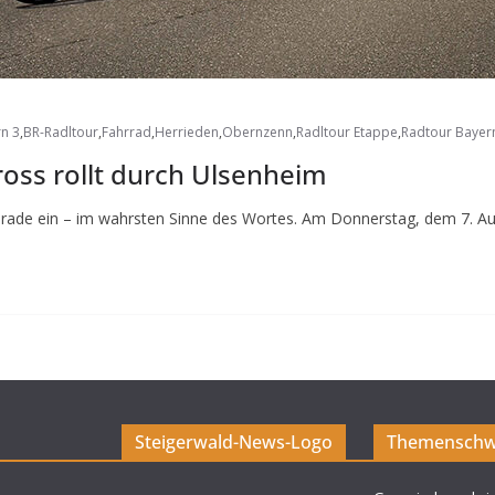
n 3
,
BR-Radltour
,
Fahrrad
,
Herrieden
,
Obernzenn
,
Radltour Etappe
,
Radtour Bayer
ross rollt durch Ulsenheim
erade ein – im wahrsten Sinne des Wortes. Am Donnerstag, dem 7. Au
Steigerwald-News-Logo
Themenschw