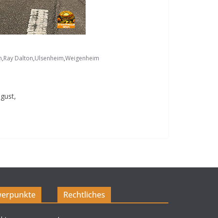
n
,
Ray Dalton
,
Ulsenheim
,
Weigenheim
gust,
erpunkte
Rechtliches