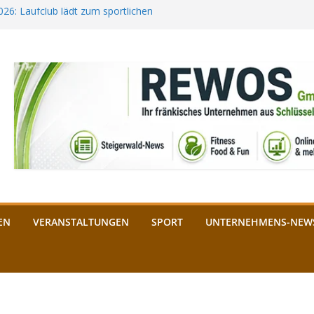
2026: Laufclub lädt zum sportlichen
estival startet auf der
ee aus Bamberg unterstützt die
bald: Das ist heuer geboten
n Schlüsselfeld: Kreuzung ab 3.
EN
VERANSTALTUNGEN
SPORT
UNTERNEHMENS-NEW