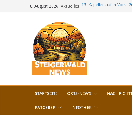
Zum
Aktuelles:
15. Kapellenlauf in Vorra 
8. August 2026
Inhalt
Jubiläum
Bamberg im Blues-Fieber: F
springen
Böhmerwiese
„Bamberger Böhnla“: Kaff
Lebenshilfe
Aschbacher Kerwa startet 
Vollsperrung am Friedhof i
August gesperrt
STARTSEITE
ORTS-NEWS
NACHRICHT
RATGEBER
INFOTHEK