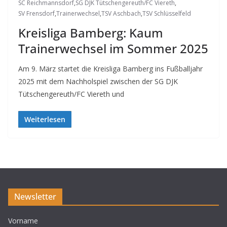
SC Reichmannsdorf
,
SG DJK Tütschengereuth/FC Viereth
,
SV Frensdorf
,
Trainerwechsel
,
TSV Aschbach
,
TSV Schlüsselfeld
Kreisliga Bamberg: Kaum
Trainerwechsel im Sommer 2025
Am 9. März startet die Kreisliga Bamberg ins Fußballjahr
2025 mit dem Nachholspiel zwischen der SG DJK
Tütschengereuth/FC Viereth und
Weiterlesen
Newsletter
Vorname