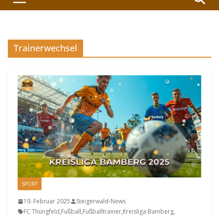
Trainerwechsel
SPORT
19. Februar 2025
Steigerwald-News
FC Thüngfeld
,
Fußball
,
Fußballtrainer
,
Kreisliga Bamberg
,