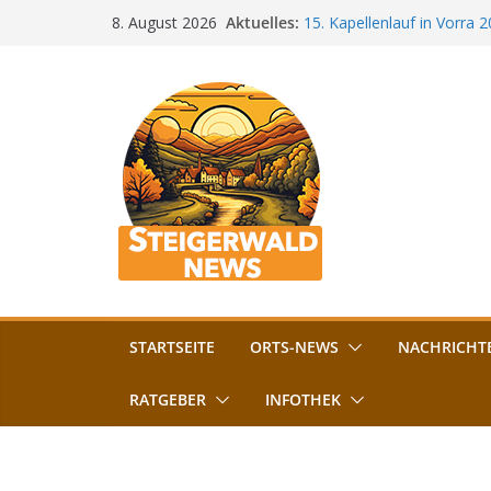
Zum
Aktuelles:
15. Kapellenlauf in Vorra 
8. August 2026
Inhalt
Jubiläum
Bamberg im Blues-Fieber: F
springen
Böhmerwiese
„Bamberger Böhnla“: Kaff
Lebenshilfe
Aschbacher Kerwa startet 
Vollsperrung am Friedhof i
August gesperrt
STARTSEITE
ORTS-NEWS
NACHRICHT
RATGEBER
INFOTHEK