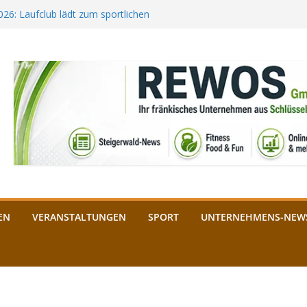
2026: Laufclub lädt zum sportlichen
estival startet auf der
ee aus Bamberg unterstützt die
bald: Das ist heuer geboten
n Schlüsselfeld: Kreuzung ab 3.
EN
VERANSTALTUNGEN
SPORT
UNTERNEHMENS-NEW