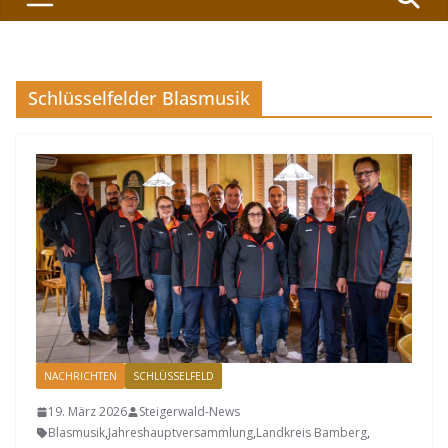
Schlüsselfelder Blasmusik
NACHRICHTEN
SCHLÜSSELFELD
19. März 2026
Steigerwald-News
Blasmusik
,
Jahreshauptversammlung
,
Landkreis Bamberg
,