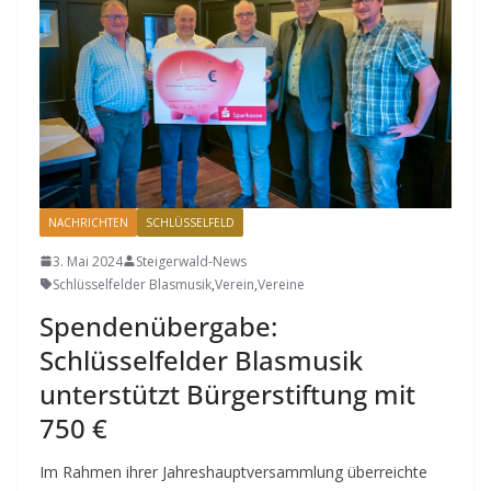
NACHRICHTEN
SCHLÜSSELFELD
3. Mai 2024
Steigerwald-News
Schlüsselfelder Blasmusik
,
Verein
,
Vereine
Spendenübergabe:
Schlüsselfelder Blasmusik
unterstützt Bürgerstiftung mit
750 €
Im Rahmen ihrer Jahreshauptversammlung überreichte