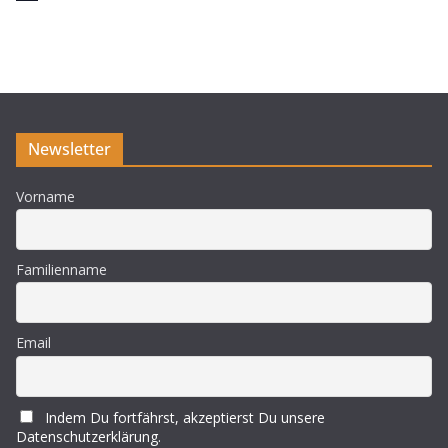
i
n
w
e
i
s
Newsletter
Vorname
Familienname
Email
Indem Du fortfährst, akzeptierst Du unsere
Datenschutzerklärung.