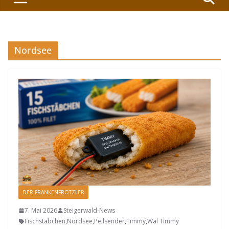
Nordsee
DER FRANKENFROTZLER
7. Mai 2026
Steigerwald-News
Fischstäbchen
,
Nordsee
,
Peilsender
,
Timmy
,
Wal Timmy