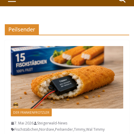
Peilsender
DER FRANKENFROTZLER
7. Mai 2026
Steigerwald-News
Fischstäbchen
,
Nordsee
,
Peilsender
,
Timmy
,
Wal Timmy