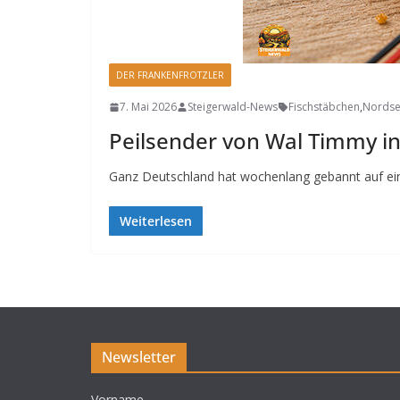
DER FRANKENFROTZLER
7. Mai 2026
Steigerwald-News
Fischstäbchen
,
Nords
Peilsender von Wal Timmy in
Ganz Deutschland hat wochenlang gebannt auf einen
Weiterlesen
Newsletter
Vorname