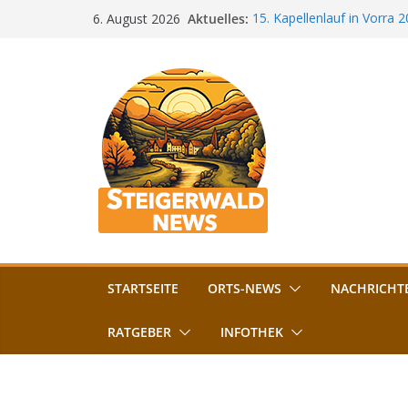
Zum
Aktuelles:
15. Kapellenlauf in Vorra 
6. August 2026
Inhalt
Jubiläum
Bamberg im Blues-Fieber: F
springen
Böhmerwiese
„Bamberger Böhnla“: Kaff
Lebenshilfe
Aschbacher Kerwa startet 
Vollsperrung am Friedhof i
August gesperrt
STARTSEITE
ORTS-NEWS
NACHRICHT
RATGEBER
INFOTHEK