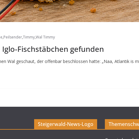
ee
,
Peilsender
,
Timmy
,
Wal Timmy
 Iglo-Fischstäbchen gefunden
 Wal geschaut, der offenbar beschlossen hatte: „Naa, Atlantik is mir
Steigerwald-News-Logo
Themenschw