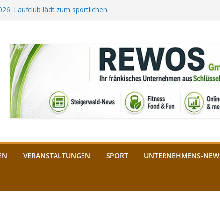
2026: Laufclub lädt zum sportlichen
estival startet auf der
ee aus Bamberg unterstützt die
bald: Das ist heuer geboten
n Schlüsselfeld: Kreuzung ab 3.
EN
VERANSTALTUNGEN
SPORT
UNTERNEHMENS-NEW