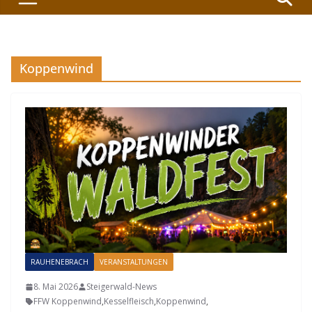
Koppenwind
RAUHENEBRACH
VERANSTALTUNGEN
8. Mai 2026
Steigerwald-News
FFW Koppenwind
,
Kesselfleisch
,
Koppenwind
,