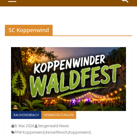
SC Koppenwind
RAUHENEBRACH
VERANSTALTUNGEN
8. Mai 2026
Steigerwald-News
FFW Koppenwind
,
Kesselfleisch
,
Koppenwind
,