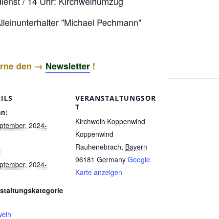
dienst / 14 Uhr: Kirchweihumzug
leinunterhalter "Michael Pechmann"
gerne den →
Newsletter
!
ILS
VERANSTALTUNGSOR
T
nn:
Kirchweih Koppenwind
ptember, 2024-
Koppenwind
Rauhenebrach
,
Bayern
:
96181
Germany
Google
ptember, 2024-
Karte anzeigen
staltungskategorie
weih