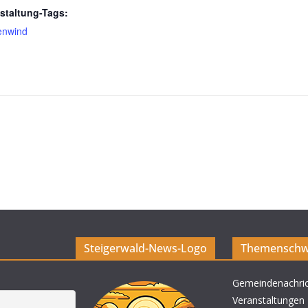
staltung-Tags:
enwind
Steigerwald-News-Logo
Themenschw
Gemeindenachri
Veranstaltungen