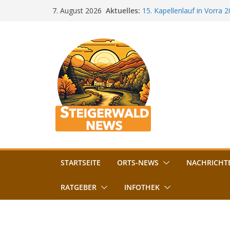
Zum
Aktuelles:
15. Kapellenlauf in Vorra 
7. August 2026
Inhalt
Jubiläum
Bamberg im Blues-Fieber: F
springen
Böhmerwiese
„Bamberger Böhnla“: Kaff
Lebenshilfe
Aschbacher Kerwa startet 
Vollsperrung am Friedhof i
August gesperrt
STARTSEITE
ORTS-NEWS
NACHRICHT
RATGEBER
INFOTHEK