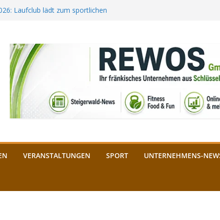
2026: Laufclub lädt zum sportlichen
estival startet auf der
ee aus Bamberg unterstützt die
bald: Das ist heuer geboten
n Schlüsselfeld: Kreuzung ab 3.
EN
VERANSTALTUNGEN
SPORT
UNTERNEHMENS-NEW