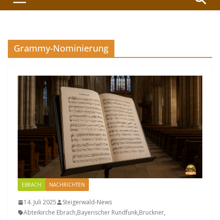
Grammy-Nominierung
EBRACH
NACHRICHTEN
14. Juli 2025
Steigerwald-News
Abteikirche Ebrach
,
Bayerischer Rundfunk
,
Bruckner
,