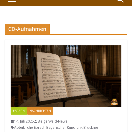
CD-Aufnahmen
EBRACH
NACHRICHTEN
14. Juli 2025
Steigerwald-News
Abteikirche Ebrach
,
Bayerischer Rundfunk
,
Bruckner
,