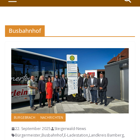
Busbahnhof
BURGEBRACH
NACHRICHTEN
22. September 2025
Steigerwald-News
Bürgermeister
,
Busbahnhof
,
E-Ladestation
,
Landkreis Bamberg
,