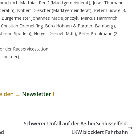
brach. v.l.: Matthias Reuß (Marktgemeinderat), Josef Thomann
rätin), Nobert Drescher (Marktgemeinderat), Peter Ludwig (3.
1. Bürgermeister Johannes Maciejonczyk, Markus Hammrich
, Christian Dremel (Ing. Büro Höhnen & Partner, Bamberg),
hrerin Spörlein), Holger Dremel (MdL), Peter Pfohlmann (2.
or der Radservicestation
insheimer)
ne den →
Newsletter
!
Schwerer Unfall auf der A3 bei Schlüsselfeld:
nd
LKW blockiert Fahrbahn