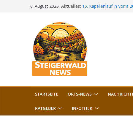
Zum
Aktuelles:
15. Kapellenlauf in Vorra 
6. August 2026
Inhalt
Jubiläum
Bamberg im Blues-Fieber: F
springen
Böhmerwiese
„Bamberger Böhnla“: Kaff
Lebenshilfe
Aschbacher Kerwa startet 
Vollsperrung am Friedhof i
August gesperrt
STARTSEITE
ORTS-NEWS
NACHRICHT
RATGEBER
INFOTHEK