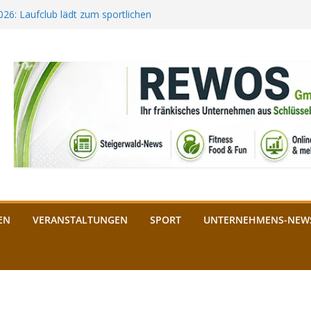
2026: Laufclub lädt zum sportlichen
estival startet auf der
ee aus Bamberg unterstützt die
bald: Das ist heuer geboten
n Schlüsselfeld: Kreuzung ab 3.
EN
VERANSTALTUNGEN
SPORT
UNTERNEHMENS-NEW