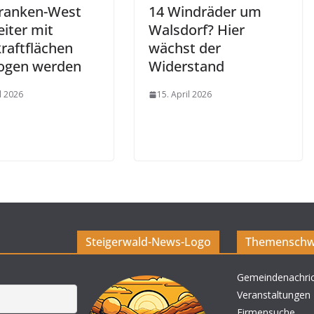
ranken-West
14 Windräder um
eiter mit
Walsdorf? Hier
raftflächen
wächst der
ogen werden
Widerstand
l 2026
15. April 2026
Steigerwald-News-Logo
Themenschw
Gemeindenachri
Veranstaltungen
Firmensuche