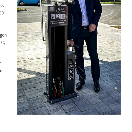
ss
00
igen
st,
n
zu