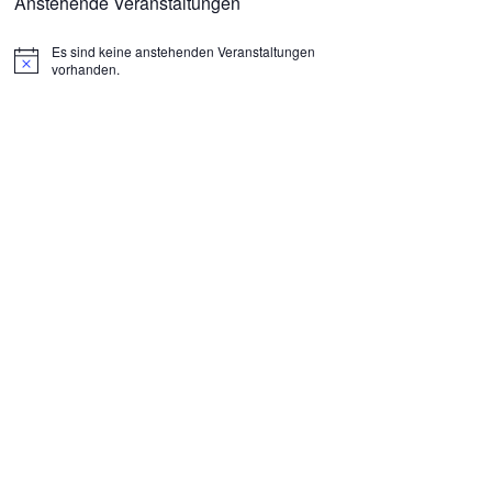
Anstehende Veranstaltungen
Es sind keine anstehenden Veranstaltungen
H
vorhanden.
i
n
w
e
i
s