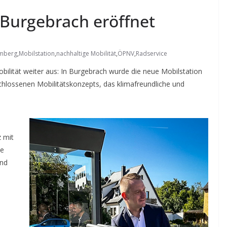
 Burgebrach eröffnet
amberg
,
Mobilstation
,
nachhaltige Mobilität
,
ÖPNV
,
Radservice
ilität weiter aus: In Burgebrach wurde die neue Mobilstation
chlossenen Mobilitätskonzepts, das klimafreundliche und
 mit
ie
und