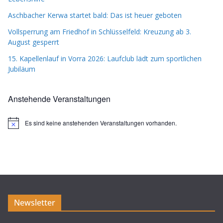
Aschbacher Kerwa startet bald: Das ist heuer geboten
Vollsperrung am Friedhof in Schlüsselfeld: Kreuzung ab 3.
August gesperrt
15. Kapellenlauf in Vorra 2026: Laufclub lädt zum sportlichen
Jubiläum
Anstehende Veranstaltungen
Es sind keine anstehenden Veranstaltungen vorhanden.
H
i
n
w
e
i
s
Newsletter