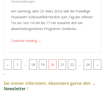
Veranstaltungen
Am Samstag, dem 23. März 2024, lädt die Freiwillige
Feuerwehr Schlüsselfeld herzlich zum Tag der offenen
Tür ein. Von 14 Uhr bis 17 Uhr erwartet dich ein
abwechslungsreiches Programm. Entdecke...
→
Continue reading
Pagination
…
…
←
1
18
19
20
21
22
24
→
.
Sei immer informiert. Abonniere gerne den →
Newsletter
!