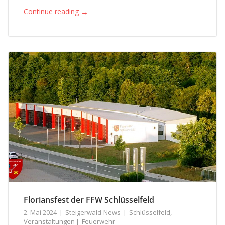
→
Continue reading
Floriansfest der FFW Schlüsselfeld
2. Mai 2024
Steigerwald-News
Schlüsselfeld
,
Veranstaltungen
Feuerwehr