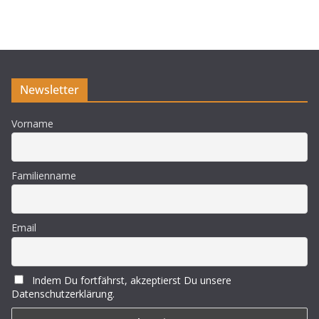
n
w
e
i
s
Newsletter
Vorname
Familienname
Email
Indem Du fortfährst, akzeptierst Du unsere
Datenschutzerklärung.