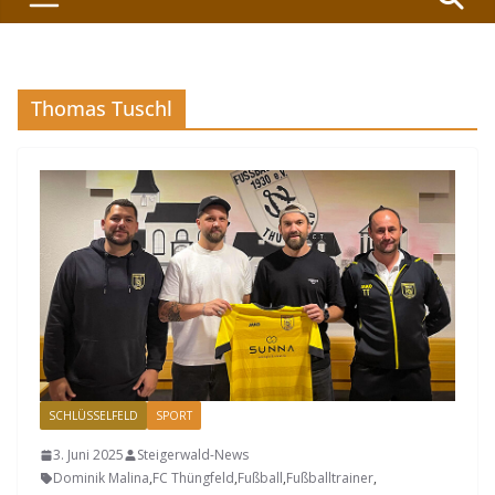
Thomas Tuschl
SCHLÜSSELFELD
SPORT
3. Juni 2025
Steigerwald-News
Dominik Malina
,
FC Thüngfeld
,
Fußball
,
Fußballtrainer
,