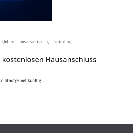
bH
,
Informationsveranstaltung
,
Infrastruktur
,
et kostenlosen Hausanschluss
im Stadtgebiet künftig