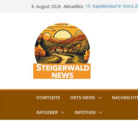
Zum
Aktuelles:
15. Kapellenlauf in Vorra 
8. August 2026
Inhalt
Jubiläum
Bamberg im Blues-Fieber: F
springen
Böhmerwiese
„Bamberger Böhnla“: Kaff
Lebenshilfe
Aschbacher Kerwa startet 
Vollsperrung am Friedhof i
August gesperrt
STARTSEITE
ORTS-NEWS
NACHRICHT
RATGEBER
INFOTHEK