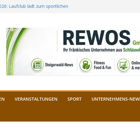
2026: Laufclub lädt zum sportlichen
estival startet auf der
ee aus Bamberg unterstützt die
bald: Das ist heuer geboten
n Schlüsselfeld: Kreuzung ab 3.
EN
VERANSTALTUNGEN
SPORT
UNTERNEHMENS-NEW