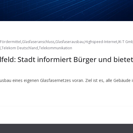
Fördermittel
,
Glasfaseranschluss
,
Glasfaserausbau
,
Highspeed-Internet
,
IK-T Gm
d
,
Telekom Deutschland
,
Telekommunikation
lfeld: Stadt informiert Bürger und biet
Ausbau eines eigenen Glasfasernetzes voran. Ziel ist es, alle Gebäude 