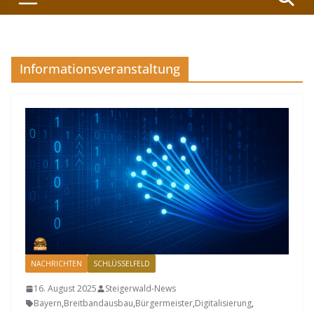
Informationsveranstaltung
NACHRICHTEN
SCHLÜSSELFELD
16. August 2025
Steigerwald-News
Bayern
,
Breitbandausbau
,
Bürgermeister
,
Digitalisierung
,