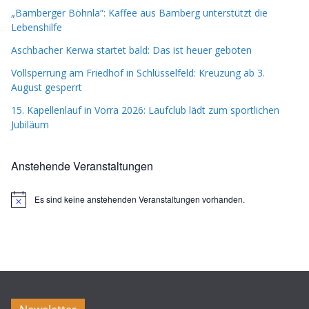
„Bamberger Böhnla“: Kaffee aus Bamberg unterstützt die
Lebenshilfe
Aschbacher Kerwa startet bald: Das ist heuer geboten
Vollsperrung am Friedhof in Schlüsselfeld: Kreuzung ab 3.
August gesperrt
15. Kapellenlauf in Vorra 2026: Laufclub lädt zum sportlichen
Jubiläum
Anstehende Veranstaltungen
Es sind keine anstehenden Veranstaltungen vorhanden.
H
i
n
w
e
i
s