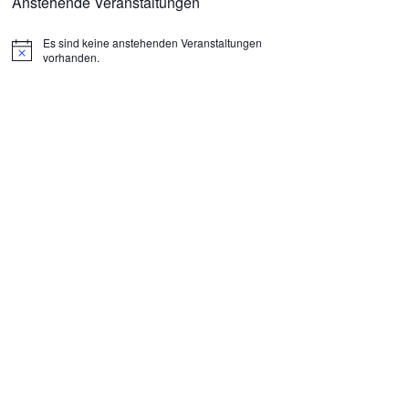
Anstehende Veranstaltungen
Es sind keine anstehenden Veranstaltungen
H
vorhanden.
i
n
w
e
i
s