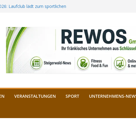
2026: Laufclub lädt zum sportlichen
estival startet auf der
ee aus Bamberg unterstützt die
bald: Das ist heuer geboten
n Schlüsselfeld: Kreuzung ab 3.
EN
VERANSTALTUNGEN
SPORT
UNTERNEHMENS-NEW