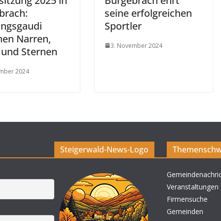
sitzung 2025 in
Burgebrach ehrt
brach:
seine erfolgreichen
ingsgaudi
Sportler
hen Narren,
3. November 2024
und Sternen
ember 2024
Steigerwald-News-Logo
Themenschw
Gemeindenachri
Veranstaltungen
Firmensuche
Gemeinden