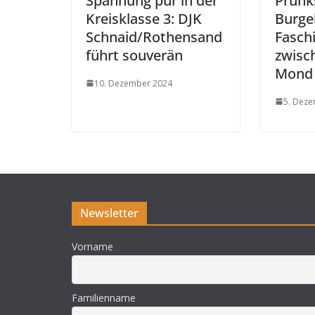
Spannung pur in der
Prunk
Kreisklasse 3: DJK
Burge
Schnaid/Rothensand
Fasch
führt souverän
zwisc
Mond 
10. Dezember 2024
5. Dez
Newsletter
Vorname
Familienname