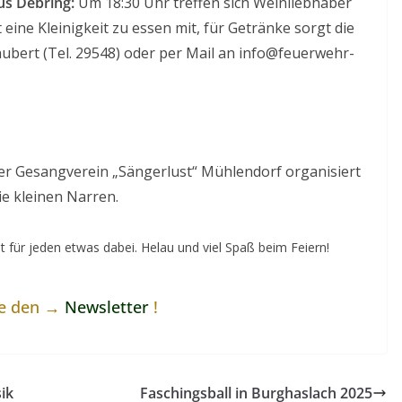
s Debring:
Um 18:30 Uhr treffen sich Weinliebhaber
 eine Kleinigkeit zu essen mit, für Getränke sorgt die
ubert (Tel. 29548) oder per Mail an info@feuerwehr-
r Gesangverein „Sängerlust“ Mühlendorf organisiert
ie kleinen Narren.
 für jeden etwas dabei. Helau und viel Spaß beim Feiern!
ne den →
Newsletter
!
ik
Faschingsball in Burghaslach 2025