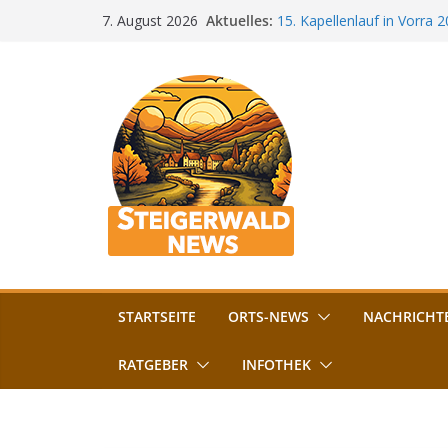
Zum
Aktuelles:
15. Kapellenlauf in Vorra 
7. August 2026
Inhalt
Jubiläum
Bamberg im Blues-Fieber: F
springen
Böhmerwiese
„Bamberger Böhnla“: Kaff
Lebenshilfe
Aschbacher Kerwa startet 
Vollsperrung am Friedhof i
August gesperrt
STARTSEITE
ORTS-NEWS
NACHRICHT
RATGEBER
INFOTHEK