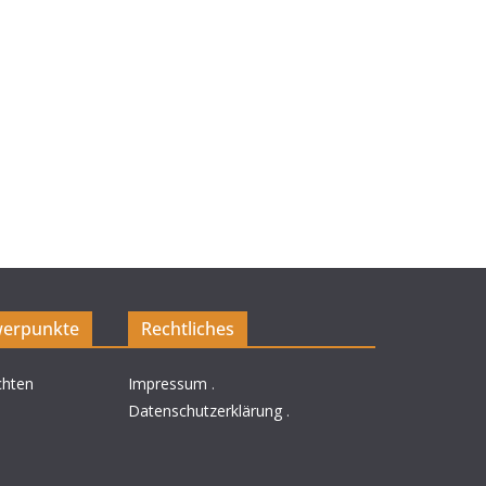
erpunkte
Rechtliches
chten
Impressum
.
Datenschutzerklärung
.