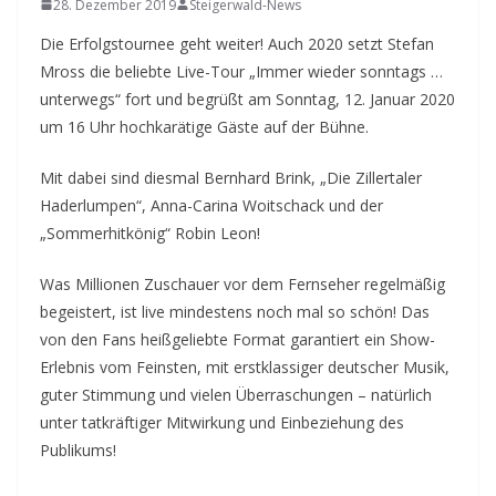
28. Dezember 2019
Steigerwald-News
Die Erfolgstournee geht weiter! Auch 2020 setzt Stefan
Mross die beliebte Live-Tour „Immer wieder sonntags …
unterwegs“ fort und begrüßt am Sonntag, 12. Januar 2020
um 16 Uhr hochkarätige Gäste auf der Bühne.
Mit dabei sind diesmal Bernhard Brink, „Die Zillertaler
Haderlumpen“, Anna-Carina Woitschack und der
„Sommerhitkönig“ Robin Leon!
Was Millionen Zuschauer vor dem Fernseher regelmäßig
begeistert, ist live mindestens noch mal so schön! Das
von den Fans heißgeliebte Format garantiert ein Show-
Erlebnis vom Feinsten, mit erstklassiger deutscher Musik,
guter Stimmung und vielen Überraschungen – natürlich
unter tatkräftiger Mitwirkung und Einbeziehung des
Publikums!