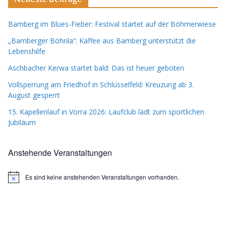
Bamberg im Blues-Fieber: Festival startet auf der Böhmerwiese
„Bamberger Böhnla“: Kaffee aus Bamberg unterstützt die
Lebenshilfe
Aschbacher Kerwa startet bald: Das ist heuer geboten
Vollsperrung am Friedhof in Schlüsselfeld: Kreuzung ab 3.
August gesperrt
15. Kapellenlauf in Vorra 2026: Laufclub lädt zum sportlichen
Jubiläum
Anstehende Veranstaltungen
Es sind keine anstehenden Veranstaltungen vorhanden.
H
i
n
w
e
i