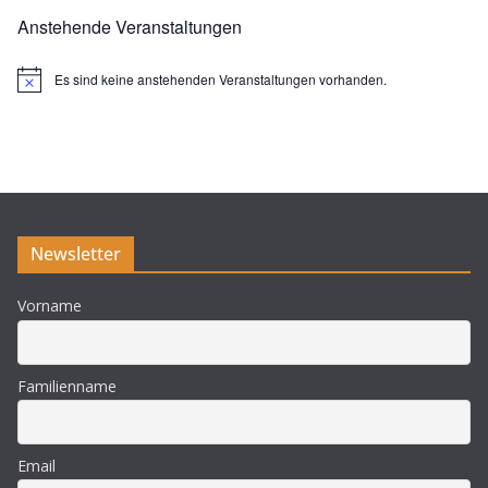
Anstehende Veranstaltungen
Es sind keine anstehenden Veranstaltungen vorhanden.
H
i
n
w
e
i
s
Newsletter
Vorname
Familienname
Email