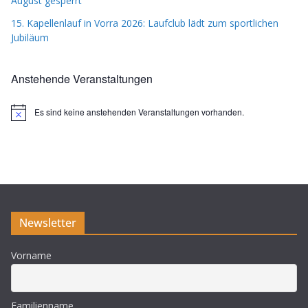
August gesperrt
15. Kapellenlauf in Vorra 2026: Laufclub lädt zum sportlichen
Jubiläum
Anstehende Veranstaltungen
Es sind keine anstehenden Veranstaltungen vorhanden.
H
i
n
w
e
i
s
Newsletter
Vorname
Familienname