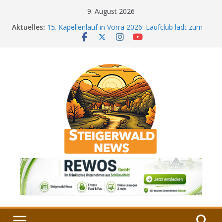
Zum
9. August 2026
Inhalt
Aktuelles:
15. Kapellenlauf in Vorra 2026: Laufclub lädt zum
springen
sportlichen Jubiläum
Bamberg im Blues-Fieber: Festival startet auf der
Böhmerwiese
„Bamberger Böhnla“: Kaffee aus Bamberg
unterstützt die Lebenshilfe
Aschbacher Kerwa startet bald: Das ist heuer
geboten
Vollsperrung am Friedhof in Schlüsselfeld:
Kreuzung ab 3. August gesperrt