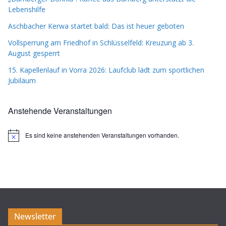
Lebenshilfe
Aschbacher Kerwa startet bald: Das ist heuer geboten
Vollsperrung am Friedhof in Schlüsselfeld: Kreuzung ab 3.
August gesperrt
15. Kapellenlauf in Vorra 2026: Laufclub lädt zum sportlichen
Jubiläum
Anstehende Veranstaltungen
Es sind keine anstehenden Veranstaltungen vorhanden.
H
i
n
w
e
i
s
Newsletter