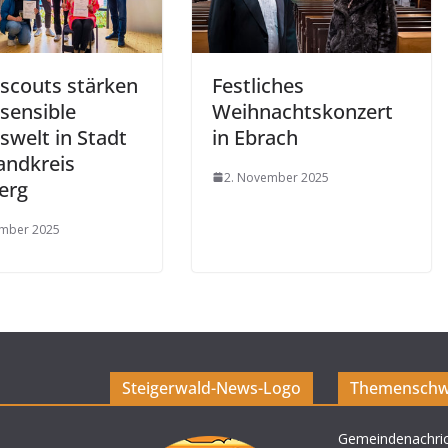
escouts stärken
Festliches
sensible
Weihnachtskonzert
swelt in Stadt
in Ebrach
andkreis
2. November 2025
erg
ember 2025
Steigerwald-News-Logo
Themenschw
Gemeindenachri