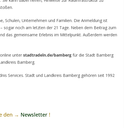
: Sie kann dabei helfen, Hinweise zur Radinfrastruktur zu
stoßen.
e, Schulen, Unternehmen und Familien. Die Anmeldung ist
– sogar noch am letzten der 21 Tage. Neben dem Beitrag zum
nd das gemeinsame Erlebnis im Mittelpunkt. Außerdem werden
online unter
stadtradeln.de/bamberg
für die Stadt Bamberg
Landkreis Bamberg.
s Services. Stadt und Landkreis Bamberg gehören seit 1992
ne den →
Newsletter
!