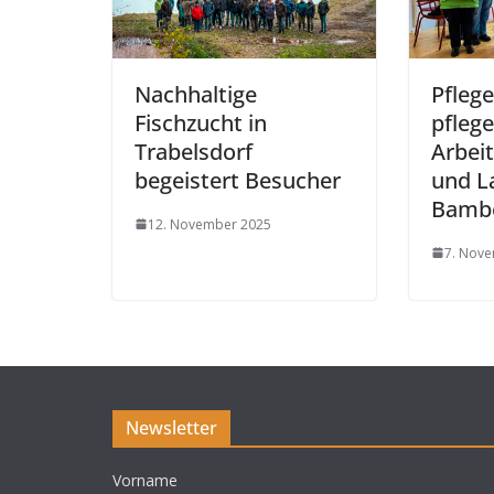
Nachhaltige
Pfleg
Fischzucht in
pflege
Trabelsdorf
Arbeit
begeistert Besucher
und L
Bamb
12. November 2025
7. Nov
Newsletter
Vorname