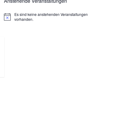
Anstehende Veranstaltungen
Es sind keine anstehenden Veranstaltungen
H
vorhanden.
i
n
w
e
i
s