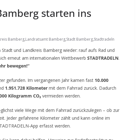
Bamberg starten ins
reis Bamberg
,
Landratsamt Bamberg
,
Stadt Bamberg
,
Stadtradeln
n Stadt und Landkreis Bamberg wieder: rauf aufs Rad und
ich erneut am internationalen Wettbewerb
STADTRADELN
.
hr bewegen!“
ützer gefunden. Im vergangenen Jahr kamen fast
10.000
und
1.951.728 Kilometer
mit dem Fahrrad zurück. Dadurch
.000 Kilogramm CO₂
vermieden werden.
ichst viele Wege mit dem Fahrrad zurückzulegen – ob zur
zeit. Jeder gefahrene Kilometer zählt und kann online im
e STADTRADELN-App erfasst werden.