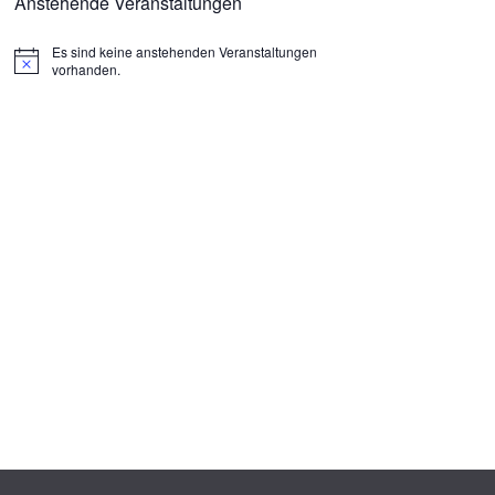
Anstehende Veranstaltungen
Es sind keine anstehenden Veranstaltungen
H
vorhanden.
i
n
w
e
i
s