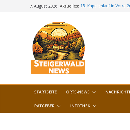
Zum
Aktuelles:
15. Kapellenlauf in Vorra 
7. August 2026
Inhalt
Jubiläum
Bamberg im Blues-Fieber: F
springen
Böhmerwiese
„Bamberger Böhnla“: Kaff
Lebenshilfe
Aschbacher Kerwa startet 
Vollsperrung am Friedhof i
August gesperrt
STARTSEITE
ORTS-NEWS
NACHRICHT
RATGEBER
INFOTHEK