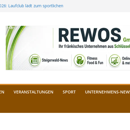
2026: Laufclub lädt zum sportlichen
estival startet auf der
ee aus Bamberg unterstützt die
bald: Das ist heuer geboten
n Schlüsselfeld: Kreuzung ab 3.
EN
VERANSTALTUNGEN
SPORT
UNTERNEHMENS-NEW