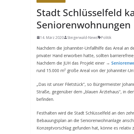
Stadt Schlüsselfeld k
Seniorenwohnungen
14. März 2020
Steigerwald-News
Politik
Nachdem die Johanniter-Unfallhilfe das Areal an de
privater Hand erworben hatte, sollten barrierefre
Nachdem die JUH das Projekt einer →
Seniorenw
rund 15.000 m² große Areal von der Johanniter-Unf
„Das ist unser Filetstück“, so Bürgermeister Joha
Straße, gegenüber dem „blauen Ärztehaus“, in dem
befinden.
Festhalten wird die Stadt Schlüsselfeld an den zeh
Bebauungsplan an die Seniorenwohnanlage anschli
Konzeptvorschlag gefunden hat, könne es relativ 