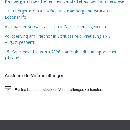
Bamberg im Blues-Fieber: Festival startet auf der Böhmerwiese
„Bamberger Böhnla“: Kaffee aus Bamberg unterstützt die
Lebenshilfe
Aschbacher Kerwa startet bald: Das ist heuer geboten
Vollsperrung am Friedhof in Schlüsselfeld: Kreuzung ab 3.
August gesperrt
15. Kapellenlauf in Vorra 2026: Laufclub lädt zum sportlichen
Jubiläum
Anstehende Veranstaltungen
Es sind keine anstehenden Veranstaltungen vorhanden.
H
i
n
w
e
i
s