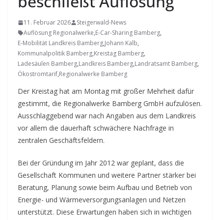
beschließt Auflösung
11. Februar 2026
Steigerwald-News
Auflösung Regionalwerke
,
E-Car-Sharing Bamberg
,
E-Mobilität Landkreis Bamberg
,
Johann Kalb
,
Kommunalpolitik Bamberg
,
Kreistag Bamberg
,
Ladesäulen Bamberg
,
Landkreis Bamberg
,
Landratsamt Bamberg
,
Ökostromtarif
,
Regionalwerke Bamberg
Der Kreistag hat am Montag mit großer Mehrheit dafür
gestimmt, die Regionalwerke Bamberg GmbH aufzulösen.
Ausschlaggebend war nach Angaben aus dem Landkreis
vor allem die dauerhaft schwächere Nachfrage in
zentralen Geschäftsfeldern.
Bei der Gründung im Jahr 2012 war geplant, dass die
Gesellschaft Kommunen und weitere Partner stärker bei
Beratung, Planung sowie beim Aufbau und Betrieb von
Energie- und Wärmeversorgungsanlagen und Netzen
unterstützt. Diese Erwartungen haben sich in wichtigen