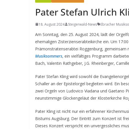
Pater Stefan Ulrich Kl
18. August 2024
Steigerwald-News
Ebracher Musik
Am Sonntag, den 25. August 2024, lädt der Orgelf
ehemaligen Zisterzienserabteikirche ein. Um 17:00 U
Prämonstratenserabtei Roggenburg, gemeinsam mit
Musiksommers
, ein vielfältiges Programm darbie
Bach, Valentin Rathgeber, J.G. Rheinberger, Camill
Pater Stefan Kling wird sowohl die Evangelienorge
Schaller an der Epistelorgel begleiten wird. Ein be
zwei Orgeln von Ludovico Viadana und Gaetano Pia
neunstimmige Glockengeläut der Klosterkirche Ro
Pater Kling ist nicht nur ein erfahrener Kirchenm
Bistums Augsburg. Der Eintritt zum Konzert ist fr
Dieses Konzert verspricht ein unvergessliches musi