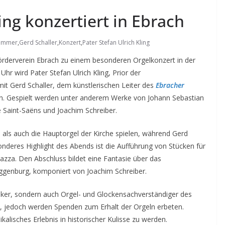
ing konzertiert in Ebrach
sommer
,
Gerd Schaller
,
Konzert
,
Pater Stefan Ulrich Kling
örderverein Ebrach zu einem besonderen Orgelkonzert in der
hr wird Pater Stefan Ulrich Kling, Prior der
 Gerd Schaller, dem künstlerischen Leiter des
Ebracher
ten. Gespielt werden unter anderem Werke von Johann Sebastian
e Saint-Saëns und Joachim Schreiber.
l als auch die Hauptorgel der Kirche spielen, während Gerd
sonderes Highlight des Abends ist die Aufführung von Stücken für
zza. Den Abschluss bildet eine Fantasie über das
ggenburg, komponiert von Joachim Schreiber.
usiker, sondern auch Orgel- und Glockensachverständiger des
ei, jedoch werden Spenden zum Erhalt der Orgeln erbeten.
kalisches Erlebnis in historischer Kulisse zu werden.