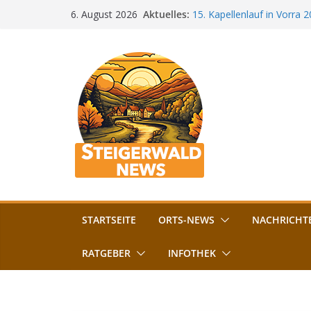
Zum
Aktuelles:
15. Kapellenlauf in Vorra 
6. August 2026
Inhalt
Jubiläum
Bamberg im Blues-Fieber: F
springen
Böhmerwiese
„Bamberger Böhnla“: Kaff
Lebenshilfe
Aschbacher Kerwa startet 
Vollsperrung am Friedhof i
August gesperrt
STARTSEITE
ORTS-NEWS
NACHRICHT
RATGEBER
INFOTHEK