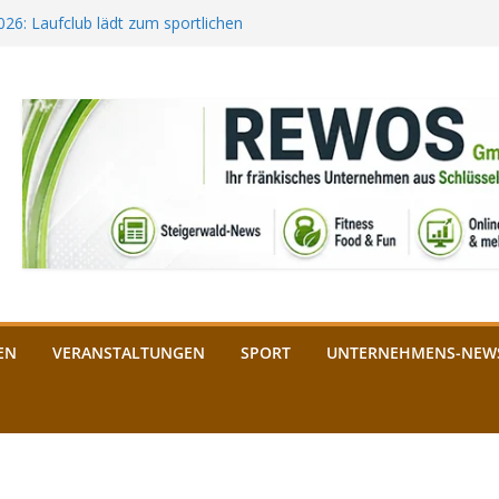
2026: Laufclub lädt zum sportlichen
estival startet auf der
ee aus Bamberg unterstützt die
bald: Das ist heuer geboten
n Schlüsselfeld: Kreuzung ab 3.
EN
VERANSTALTUNGEN
SPORT
UNTERNEHMENS-NEW