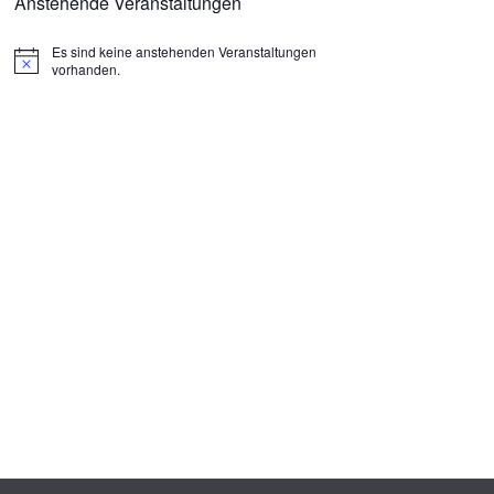
Anstehende Veranstaltungen
Es sind keine anstehenden Veranstaltungen
H
vorhanden.
i
n
w
e
i
s