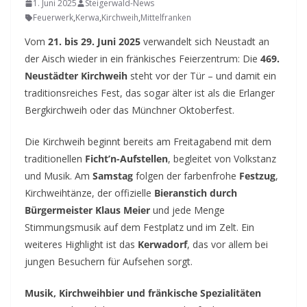
1. Juni 2025
Steigerwald-News
Feuerwerk
,
Kerwa
,
Kirchweih
,
Mittelfranken
Vom
21. bis 29. Juni 2025
verwandelt sich Neustadt an
der Aisch wieder in ein fränkisches Feierzentrum: Die
469.
Neustädter Kirchweih
steht vor der Tür – und damit ein
traditionsreiches Fest, das sogar älter ist als die Erlanger
Bergkirchweih oder das Münchner Oktoberfest.
Die Kirchweih beginnt bereits am Freitagabend mit dem
traditionellen
Ficht’n-Aufstellen
, begleitet von Volkstanz
und Musik. Am
Samstag
folgen der farbenfrohe
Festzug
,
Kirchweihtänze, der offizielle
Bieranstich durch
Bürgermeister Klaus Meier
und jede Menge
Stimmungsmusik auf dem Festplatz und im Zelt. Ein
weiteres Highlight ist das
Kerwadorf
, das vor allem bei
jungen Besuchern für Aufsehen sorgt.
Musik, Kirchweihbier und fränkische Spezialitäten