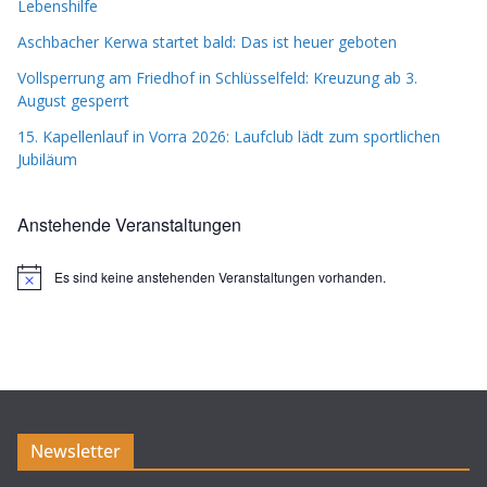
Lebenshilfe
Aschbacher Kerwa startet bald: Das ist heuer geboten
Vollsperrung am Friedhof in Schlüsselfeld: Kreuzung ab 3.
August gesperrt
15. Kapellenlauf in Vorra 2026: Laufclub lädt zum sportlichen
Jubiläum
Anstehende Veranstaltungen
Es sind keine anstehenden Veranstaltungen vorhanden.
H
i
n
w
e
i
s
Newsletter