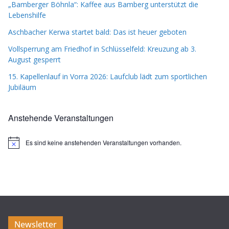
„Bamberger Böhnla“: Kaffee aus Bamberg unterstützt die
Lebenshilfe
Aschbacher Kerwa startet bald: Das ist heuer geboten
Vollsperrung am Friedhof in Schlüsselfeld: Kreuzung ab 3.
August gesperrt
15. Kapellenlauf in Vorra 2026: Laufclub lädt zum sportlichen
Jubiläum
Anstehende Veranstaltungen
Es sind keine anstehenden Veranstaltungen vorhanden.
H
i
n
w
e
i
s
Newsletter