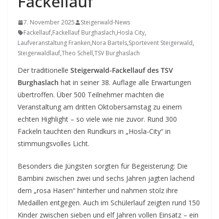
Fackellauf
7. November 2025
Steigerwald-News
Fackellauf
,
Fackellauf Burghaslach
,
Hosla City
,
Laufveranstaltung Franken
,
Nora Bartels
,
Sportevent Steigerwald
,
Steigerwaldlauf
,
Theo Schell
,
TSV Burghaslach
Der traditionelle
Steigerwald-Fackellauf des TSV
Burghaslach
hat in seiner 38. Auflage alle Erwartungen
übertroffen. Über 500 Teilnehmer machten die
Veranstaltung am dritten Oktobersamstag zu einem
echten Highlight – so viele wie nie zuvor. Rund 300
Fackeln tauchten den Rundkurs in „Hosla-City“ in
stimmungsvolles Licht.
Besonders die Jüngsten sorgten für Begeisterung: Die
Bambini zwischen zwei und sechs Jahren jagten lachend
dem „rosa Hasen“ hinterher und nahmen stolz ihre
Medaillen entgegen. Auch im Schülerlauf zeigten rund 150
Kinder zwischen sieben und elf Jahren vollen Einsatz – ein