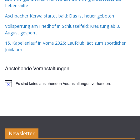
Lebenshilfe
Aschbacher Kerwa startet bald: Das ist heuer geboten
Vollsperrung am Friedhof in Schlüsselfeld: Kreuzung ab 3.
August gesperrt
15. Kapellenlauf in Vorra 2026: Laufclub lädt zum sportlichen
Jubiläum
Anstehende Veranstaltungen
Es sind keine anstehenden Veranstaltungen vorhanden.
H
i
n
w
e
i
s
Newsletter