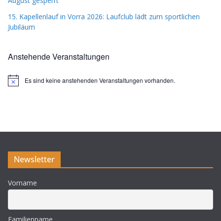
August gesperrt
15. Kapellenlauf in Vorra 2026: Laufclub lädt zum sportlichen
Jubiläum
Anstehende Veranstaltungen
Es sind keine anstehenden Veranstaltungen vorhanden.
H
i
n
w
e
i
s
Newsletter
Vorname
Familienname