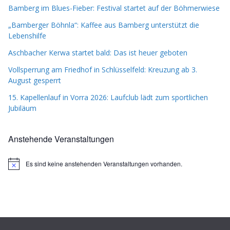
Bamberg im Blues-Fieber: Festival startet auf der Böhmerwiese
„Bamberger Böhnla“: Kaffee aus Bamberg unterstützt die
Lebenshilfe
Aschbacher Kerwa startet bald: Das ist heuer geboten
Vollsperrung am Friedhof in Schlüsselfeld: Kreuzung ab 3.
August gesperrt
15. Kapellenlauf in Vorra 2026: Laufclub lädt zum sportlichen
Jubiläum
Anstehende Veranstaltungen
Es sind keine anstehenden Veranstaltungen vorhanden.
H
i
n
w
e
i
s