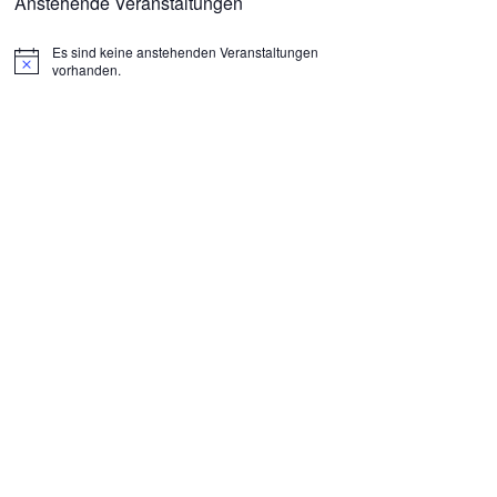
Anstehende Veranstaltungen
Es sind keine anstehenden Veranstaltungen
H
vorhanden.
i
n
w
e
i
s