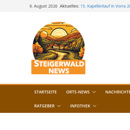
Zum
Aktuelles:
15. Kapellenlauf in Vorra 
6. August 2026
Inhalt
Jubiläum
Bamberg im Blues-Fieber: F
springen
Böhmerwiese
„Bamberger Böhnla“: Kaff
Lebenshilfe
Aschbacher Kerwa startet 
Vollsperrung am Friedhof i
August gesperrt
STARTSEITE
ORTS-NEWS
NACHRICHT
RATGEBER
INFOTHEK