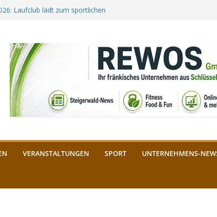
2026: Laufclub lädt zum sportlichen
estival startet auf der
ee aus Bamberg unterstützt die
bald: Das ist heuer geboten
n Schlüsselfeld: Kreuzung ab 3.
EN
VERANSTALTUNGEN
SPORT
UNTERNEHMENS-NEW