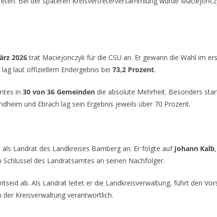
treten. Bei der späteren Kreisvertreterversammlung wurde Maciejonc
ärz 2026
trat Maciejonczyk für die CSU an. Er gewann die Wahl im e
 lag laut offiziellem Endergebnis bei
73,2 Prozent
.
mtes in
30 von 36 Gemeinden
die absolute Mehrheit. Besonders star
ndheim und Ebrach lag sein Ergebnis jeweils über 70 Prozent.
 als Landrat des Landkreises Bamberg an. Er folgte auf
Johann Kalb
n Schlüssel des Landratsamtes an seinen Nachfolger.
tseid ab. Als Landrat leitet er die Landkreisverwaltung, führt den Vor
n der Kreisverwaltung verantwortlich.