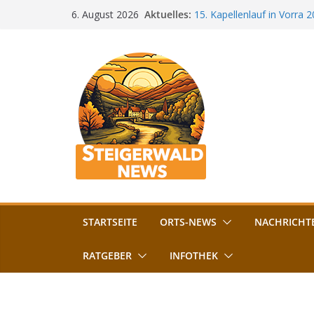
Zum
Aktuelles:
15. Kapellenlauf in Vorra 
6. August 2026
Inhalt
Jubiläum
Bamberg im Blues-Fieber: F
springen
Böhmerwiese
„Bamberger Böhnla“: Kaff
Lebenshilfe
Aschbacher Kerwa startet 
Vollsperrung am Friedhof i
August gesperrt
STARTSEITE
ORTS-NEWS
NACHRICHT
RATGEBER
INFOTHEK