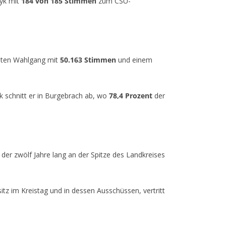
zyk mit
184 von 185 Stimmen
zum CSU-
rsten Wahlgang mit
50.163 Stimmen
und einem
k schnitt er in Burgebrach ab, wo
78,4 Prozent
der
, der zwölf Jahre lang an der Spitze des Landkreises
sitz im Kreistag und in dessen Ausschüssen, vertritt