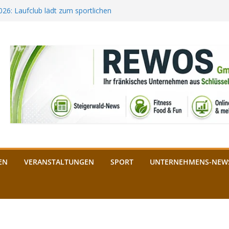
2026: Laufclub lädt zum sportlichen
estival startet auf der
ee aus Bamberg unterstützt die
bald: Das ist heuer geboten
n Schlüsselfeld: Kreuzung ab 3.
EN
VERANSTALTUNGEN
SPORT
UNTERNEHMENS-NEW