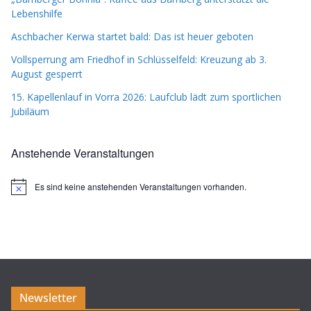
Lebenshilfe
Aschbacher Kerwa startet bald: Das ist heuer geboten
Vollsperrung am Friedhof in Schlüsselfeld: Kreuzung ab 3.
August gesperrt
15. Kapellenlauf in Vorra 2026: Laufclub lädt zum sportlichen
Jubiläum
Anstehende Veranstaltungen
Es sind keine anstehenden Veranstaltungen vorhanden.
H
i
n
w
e
i
s
Newsletter