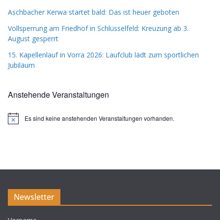
Aschbacher Kerwa startet bald: Das ist heuer geboten
Vollsperrung am Friedhof in Schlüsselfeld: Kreuzung ab 3.
August gesperrt
15. Kapellenlauf in Vorra 2026: Laufclub lädt zum sportlichen
Jubiläum
Anstehende Veranstaltungen
Es sind keine anstehenden Veranstaltungen vorhanden.
H
i
n
w
e
i
s
Newsletter