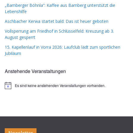
„Bamberger Böhnla“: Kaffee aus Bamberg unterstützt die
Lebenshilfe
Aschbacher Kerwa startet bald: Das ist heuer geboten
Vollsperrung am Friedhof in Schlüsselfeld: Kreuzung ab 3.
August gesperrt
15. Kapellenlauf in Vorra 2026: Laufclub lädt zum sportlichen
Jubiläum
Anstehende Veranstaltungen
Es sind keine anstehenden Veranstaltungen vorhanden.
H
i
n
w
e
i
s
Newsletter