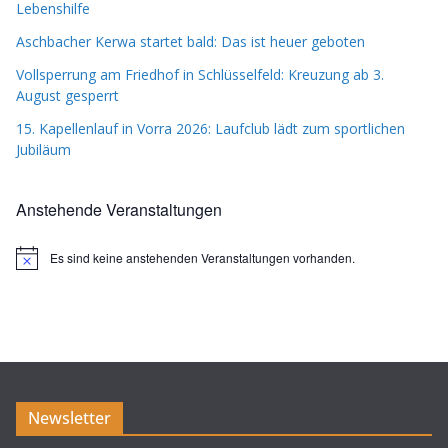
Lebenshilfe
Aschbacher Kerwa startet bald: Das ist heuer geboten
Vollsperrung am Friedhof in Schlüsselfeld: Kreuzung ab 3.
August gesperrt
15. Kapellenlauf in Vorra 2026: Laufclub lädt zum sportlichen
Jubiläum
Anstehende Veranstaltungen
Es sind keine anstehenden Veranstaltungen vorhanden.
H
i
n
w
e
i
s
Newsletter