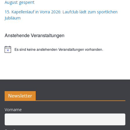
August gesperrt
15. Kapellenlauf in Vorra 2026: Laufclub lädt zum sportlichen
Jubiläum
Anstehende Veranstaltungen
Es sind keine anstehenden Veranstaltungen vorhanden.
H
i
n
w
e
i
s
Newsletter
Vorname