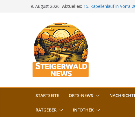
Zum
Aktuelles:
15. Kapellenlauf in Vorra 
9. August 2026
Inhalt
Jubiläum
Bamberg im Blues-Fieber: F
springen
Böhmerwiese
„Bamberger Böhnla“: Kaff
Lebenshilfe
Aschbacher Kerwa startet 
Vollsperrung am Friedhof i
August gesperrt
STARTSEITE
ORTS-NEWS
NACHRICHT
RATGEBER
INFOTHEK