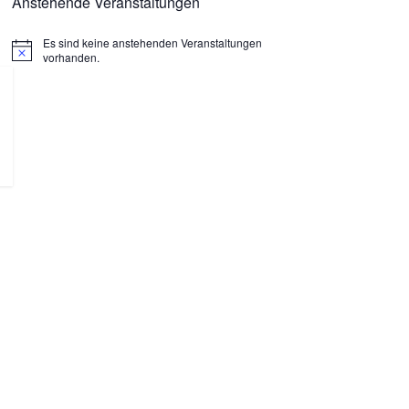
Anstehende Veranstaltungen
Es sind keine anstehenden Veranstaltungen
H
vorhanden.
i
n
w
e
i
s