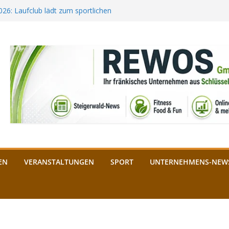
2026: Laufclub lädt zum sportlichen
estival startet auf der
ee aus Bamberg unterstützt die
bald: Das ist heuer geboten
n Schlüsselfeld: Kreuzung ab 3.
EN
VERANSTALTUNGEN
SPORT
UNTERNEHMENS-NEW