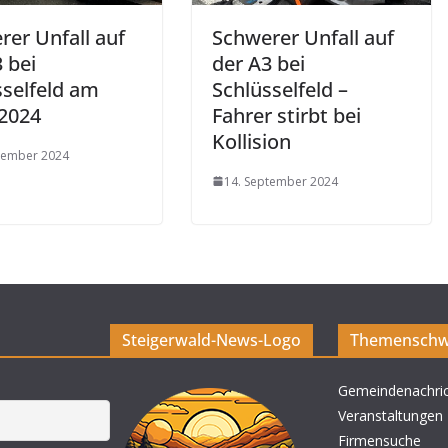
rer Unfall auf
Schwerer Unfall auf
 bei
der A3 bei
sselfeld am
Schlüsselfeld –
.2024
Fahrer stirbt bei
Kollision
tember 2024
14. September 2024
Steigerwald-News-Logo
Themenschw
Gemeindenachri
Veranstaltungen
Firmensuche