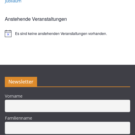
Jubiläum
Anstehende Veranstaltungen
Es sind keine anstehenden Veranstaltungen vorhanden.
H
i
n
w
e
i
s
Newsletter
Vorname
Familienname