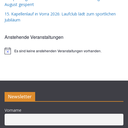
August gesperrt
15. Kapellenlauf in Vorra 2026: Laufclub lädt zum sportlichen
Jubiläum
Anstehende Veranstaltungen
Es sind keine anstehenden Veranstaltungen vorhanden.
H
i
n
w
e
i
s
Newsletter
Vorname