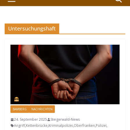
Untersuchungshaft
BAMBERG
NACHRICHTEN
24. September 2025
Steigerwald-News
Angriff
,
Kettenbrücke
,
Kriminalpolizei
,
Oberfranken
,
Polizei
,