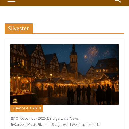
Silvester
VERANSTALTUNGEN
10. November 2025
Steigerwald-News
Konzert
,
Musik
,
Silvester
,
Steigerwald
,
Weihnachtsmarkt