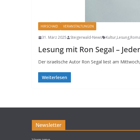
HIRSCHAID
VERANSTALTUNGEN
31. März 2025
Steigerwald-News
Kultur
,
Lesung
,
Rom
Lesung mit Ron Segal – Jede
Der israelische Autor Ron Segal liest am Mittwoc
Weiterlesen
Newsletter
Vorname