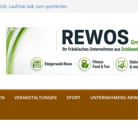
2026: Laufclub lädt zum sportlichen
estival startet auf der
ee aus Bamberg unterstützt die
bald: Das ist heuer geboten
n Schlüsselfeld: Kreuzung ab 3.
EN
VERANSTALTUNGEN
SPORT
UNTERNEHMENS-NEW