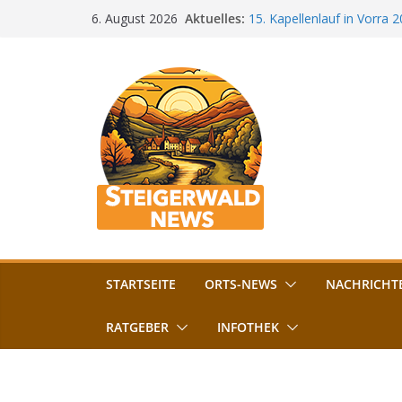
Zum
Aktuelles:
15. Kapellenlauf in Vorra 
6. August 2026
Inhalt
Jubiläum
Bamberg im Blues-Fieber: F
springen
Böhmerwiese
„Bamberger Böhnla“: Kaff
Lebenshilfe
Aschbacher Kerwa startet 
Vollsperrung am Friedhof i
August gesperrt
STARTSEITE
ORTS-NEWS
NACHRICHT
RATGEBER
INFOTHEK